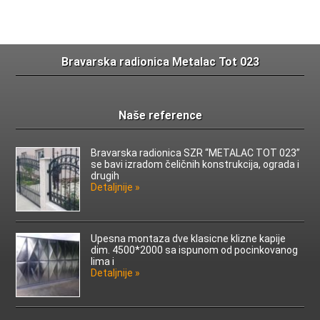
Bravarska radionica Metalac Tot 023
Naše reference
Bravarska radionica SZR “METALAC TOT 023”
se bavi izradom čeličnih konstrukcija, ograda i
drugih
Detaljnije »
Upesna montaza dve klasicne klizne kapije
dim. 4500*2000 sa ispunom od pocinkovanog
lima i
Detaljnije »