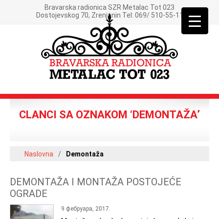
Bravarska radionica SZR Metalac Tot 023
Dostojevskog 70, Zrenjanin Tel: 069/ 510-55-11
CLANCI SA OZNAKOM ‘DEMONTAŽA’
Naslovna
/
Demontaža
DEMONTAŽA I MONTAŽA POSTOJEĆE
OGRADE
9 фебруара, 2017.