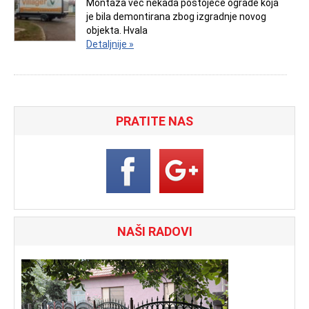
Montaža već nekada postojeće ograde koja
je bila demontirana zbog izgradnje novog
objekta. Hvala
Detaljnije »
PRATITE NAS
NAŠI RADOVI