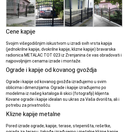
Cene kapije
Svojim višegodišnjim iskustvom u izradi svih vrsta kapija
(jednokrilne kapije, dvokrilne kapije, klizne kapije) bravarska
radionica METALAC TOT 023 iz Zrenjanina će vas obradovati i
najpovoljnijim cenama izrade i montaže.
Ograde i kapije od kovanog gvoždja
Ograde i kapije od kovanog gvožđa izrađujemo u svim
oblicima i dimenzijama. Ograde i kapije izrađujemo po
modelima iz našeg kataloga ili skici (fotografiji) klijenta.
Kovane ograde i kapije idealan su ukras za Vaša dvorišta, ali i
potrebu za privatnošću.
Klizne kapije metalne
Pored izrade ograde, kapije, terase, stepeništa, rešetke,
ograda za terasu, takođe izrađujemo i metalne klizne kapije.