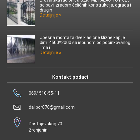
se bavi izradom čeličnih konstrukcija, ograda i
drugih
Detaljnije »
Upesna montaza dve klasicne klizne kapije
dim. 4500*2000 sa ispunom od pocinkovanog
lima i
Detaljnije »
Kontakt podaci
069/ 510-55-11
dalibor070@gmail.com
Dostojevskog 70
Zrenjanin