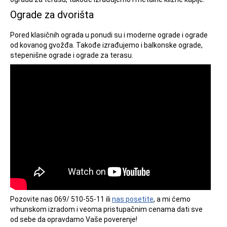
Ograde za dvorišta
Pored klasičnih ograda u ponudi su i moderne ograde i ograde
od kovanog gvožđa. Takođe izrađujemo i balkonske ograde,
stepenišne ograde i ograde za terasu.
Pozovite nas 069/ 510-55-11 ili
nas posetite
, a mi ćemo
vrhunskom izradom i veoma pristupačnim cenama dati sve
od sebe da opravdamo Vaše poverenje!