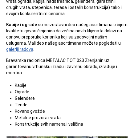
vrsta ograda, kapija, nadstrešnica, gelendera, garažnih i
drugih vrata, stepenica, terasa i ostalih konstrukcija) tako i
svojim konkurentnim cenama.
Kapije i ograde
su neizostavni deo našeg asortimana o čijem
kvalitetu govori činjenica da većina novih klijenata dolazi na
osnovu preporuke korisnika koji su zadovoljni našim
uslugama. Mali deo našeg asortimana možete pogledati u
galeriji radova
.
Bravarska radionica METALAC TOT 023 Zrenjanin uz
garantovanu vrhunsku izradu i završnu obradu, izrađuje i
montira:
Kapije
Ograde
Gelendere
Tende
Kovano gvožđe
Metalne prozora i vrata
Konstrukcije svih namena i veličina