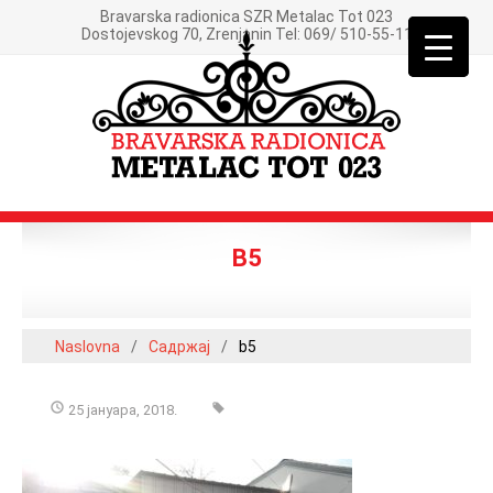
Bravarska radionica SZR Metalac Tot 023
Dostojevskog 70, Zrenjanin Tel: 069/ 510-55-11
B5
Naslovna
/
Садржај
/
b5
25 јануара, 2018.