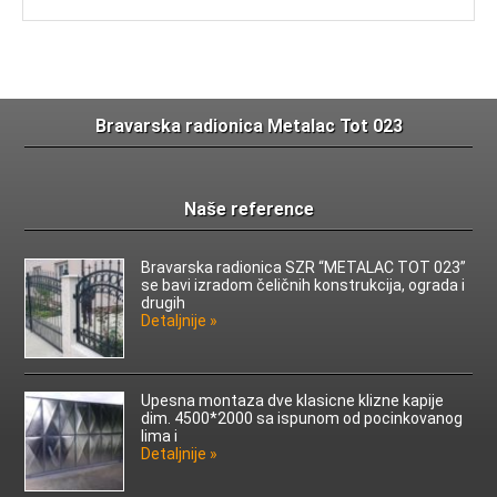
Bravarska radionica Metalac Tot 023
Naše reference
Bravarska radionica SZR “METALAC TOT 023”
se bavi izradom čeličnih konstrukcija, ograda i
drugih
Detaljnije »
Upesna montaza dve klasicne klizne kapije
dim. 4500*2000 sa ispunom od pocinkovanog
lima i
Detaljnije »