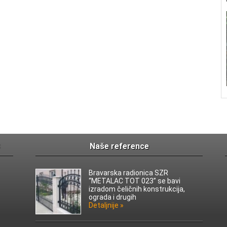
Naše reference
Bravarska radionica SZR
“METALAC TOT 023” se bavi
izradom čeličnih konstrukcija,
ograda i drugih
Detaljnije »