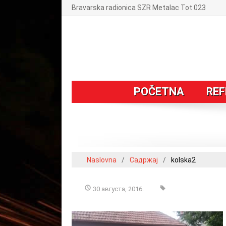
Bravarska radionica SZR Metalac Tot 023
POČETNA
REF
Naslovna
/
Садржај
/
kolska2
30 августа, 2016.