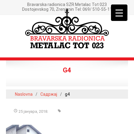
Bravarska radionica SZR Metalac Tot 023
Dostojevskog 70, Zrenjanin Tel: 069/ 510-55-11
G4
Naslovna
/
Садржај
/
g4
25 јануара, 2018.