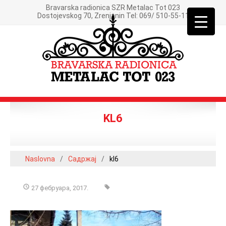
Bravarska radionica SZR Metalac Tot 023
Dostojevskog 70, Zrenjanin Tel: 069/ 510-55-11
KL6
Naslovna
/
Садржај
/
kl6
27 фебруара, 2017.