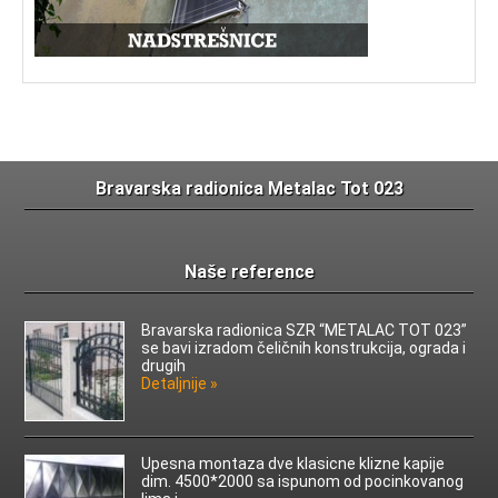
Bravarska radionica Metalac Tot 023
Naše reference
Bravarska radionica SZR “METALAC TOT 023”
se bavi izradom čeličnih konstrukcija, ograda i
drugih
Detaljnije »
Upesna montaza dve klasicne klizne kapije
dim. 4500*2000 sa ispunom od pocinkovanog