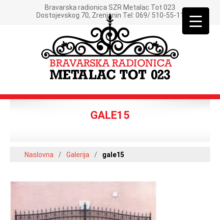
Bravarska radionica SZR Metalac Tot 023
Dostojevskog 70, Zrenjanin Tel: 069/ 510-55-11
GALE15
Naslovna
/
Galerija
/
gale15