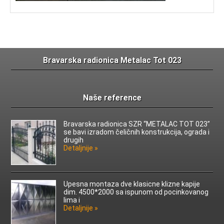
Bravarska radionica Metalac Tot 023
Naše reference
Bravarska radionica SZR “METALAC TOT 023”
se bavi izradom čeličnih konstrukcija, ograda i
drugih
Detaljnije »
Upesna montaza dve klasicne klizne kapije
dim. 4500*2000 sa ispunom od pocinkovanog
lima i
Detaljnije »