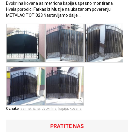
Dvokrilna kovana asimetricna kapija uspesno montirana.
Hvala porodici Farkas iz Muzlje na ukazanom poverenju.
METALAC TOT 023 Nastavljamo dalje….
Oznake:
asimetrična
,
dvokrilna
,
kapija
,
kovana
PRATITE NAS