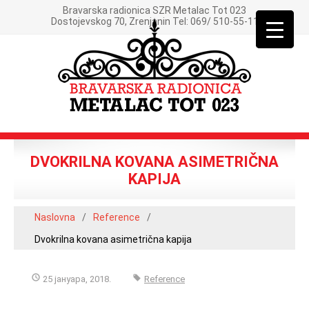
Bravarska radionica SZR Metalac Tot 023
Dostojevskog 70, Zrenjanin Tel: 069/ 510-55-11
DVOKRILNA KOVANA ASIMETRIČNA
KAPIJA
Naslovna
/
Reference
/
Dvokrilna kovana asimetrična kapija
25 јануара, 2018.
Reference