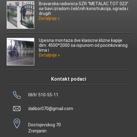
Bravarska radionica SZR “METALAC TOT 023”
se bavi izradom čeličnih konstrukcija, ograda i
drugih
Detaljnije »
Upesna montaza dve klasicne klizne kapije
dim. 4500*2000 sa ispunom od pocinkovanog
lima i
Detaljnije »
Kontakt podaci
069/ 510-55-11
dalibor070@gmail.com
Dostojevskog 70
Zrenjanin